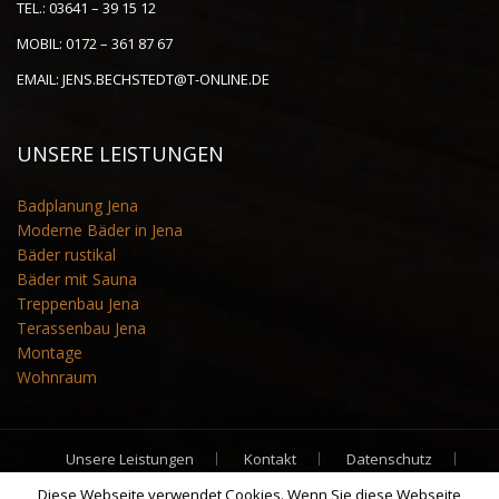
TEL.:
03641 – 39 15 12
MOBIL:
0172 – 361 87 67
EMAIL:
JENS.BECHSTEDT@T-ONLINE.DE
UNSERE LEISTUNGEN
Badplanung Jena
Moderne Bäder in Jena
Bäder rustikal
Bäder mit Sauna
Treppenbau Jena
Terassenbau Jena
Montage
Wohnraum
Unsere Leistungen
Kontakt
Datenschutz
Impressum
Partner
Diese Webseite verwendet Cookies. Wenn Sie diese Webseite