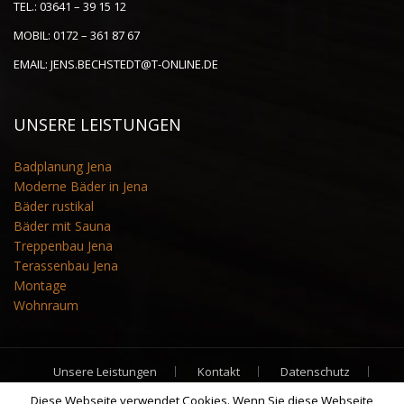
TEL.:
03641 – 39 15 12
MOBIL:
0172 – 361 87 67
EMAIL:
JENS.BECHSTEDT@T-ONLINE.DE
UNSERE LEISTUNGEN
Badplanung Jena
Moderne Bäder in Jena
Bäder rustikal
Bäder mit Sauna
Treppenbau Jena
Terassenbau Jena
Montage
Wohnraum
Unsere Leistungen
Kontakt
Datenschutz
Impressum
Partner
Diese Webseite verwendet Cookies. Wenn Sie diese Webseite